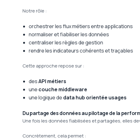
Notre rôle :
orchestrer les flux métiers entre applications
normaliser et fiabiliser les données
centraliser les règles de gestion
rendre les indicateurs cohérents et traçables
Cette approche repose sur :
des
API métiers
une
couche middleware
une logique de
data hub orientée usages
Du partage des données au pilotage de la perfo
Une fois les données fiabilisées et partagées, elles d
Concrètement, cela permet :