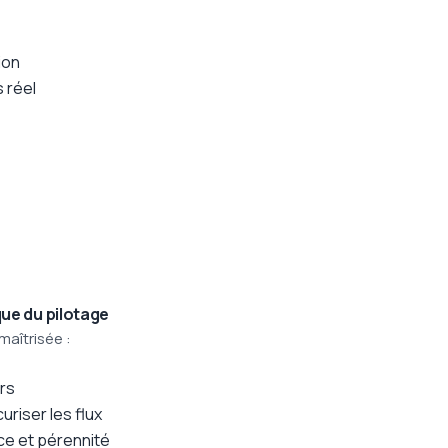
ion
 réel
que du pilotage
maîtrisée :
rs
riser les flux
ce et pérennité