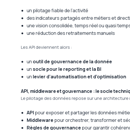
un pilotage fiable de l’activité
des indicateurs partagés entre métiers et direct
une vision consolidée, temps réel ou quasi temps
une réduction des retraitements manuels
Les API deviennent alors :
un
outil de gouvernance de la donnée
un
socle pour le reporting et la BI
un
levier d’automatisation et d’optimisation
API, middleware et gouvernance : le socle techni
Le pilotage des données repose sur une architecture 
API
pour exposer et partager les données métie
Middleware
pour orchestrer, transformer et sécu
Règles de gouvernance
pour garantir cohéren