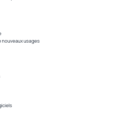
e
 de nouveaux usages
:
iciels