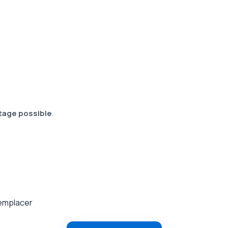
otage possible
.
remplacer